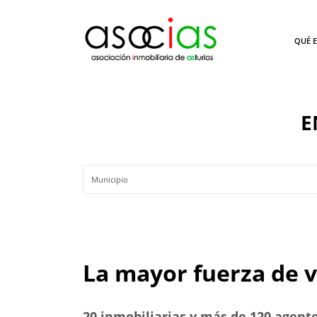
QUÉ E
E
La mayor fuerza de 
20 inmobiliarias y más de 120 agent