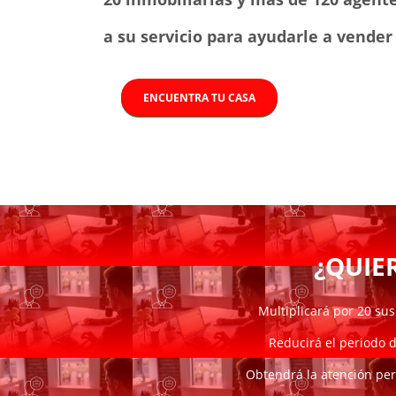
a su servicio para ayudarle a vende
ENCUENTRA TU CASA
¿QUIE
Multiplicará por 20 sus
Reducirá el periodo 
Obtendrá la atención per