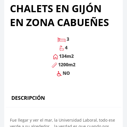
CHALETS EN GIJÓN
EN ZONA CABUEÑES
3
4
134
m2
1200
m2
NO
DESCRIPCIÓN
Fue llegar y ver el mar, la Universidad Laboral, todo ese
verde a su alrededor....la verdad es que cuando nos